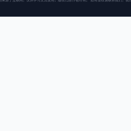
均来源于互联网，仅供学习交流使用，版权归原作者所有。 如有侵权请联系我们，我们